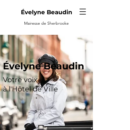
Évelyne Beaudin
Mairesse de Sherbrooke
Évelyne Beaudin
Votre voix
à l'Hôtel de Ville